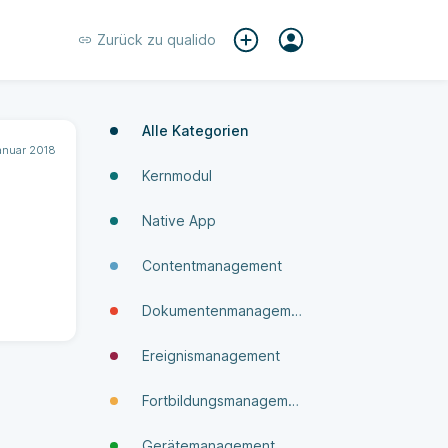
Zurück zu
qualido
Alle Kategorien
anuar 2018
Kernmodul
Native App
Contentmanagement
Dokumenten­manage­ment
Ereignismanagement
Fortbildungsmanagement
Gerätemanagement