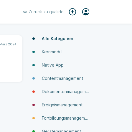
Zurück zu
qualido
Alle Kategorien
 März 2024
Kernmodul
Native App
Contentmanagement
Dokumenten­manage­ment
Ereignismanagement
Fortbildungsmanagement
Gerätemanagement