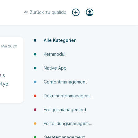
Zurück zu
qualido
Alle Kategorien
 Mai 2020
Kernmodul
Native App
als
Contentmanagement
etyp
Dokumenten­manage­ment
Ereignismanagement
Fortbildungsmanagement
Gerätemanagement