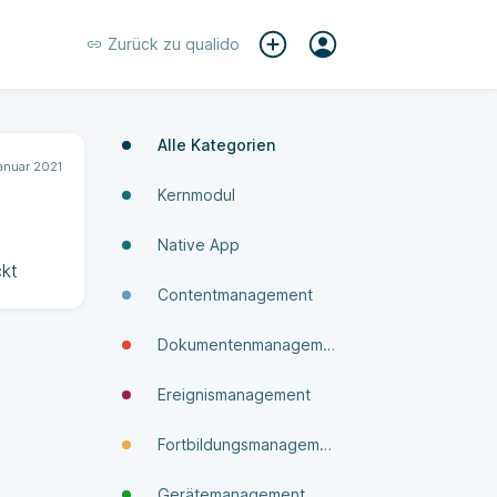
Zurück zu
qualido
Alle Kategorien
Januar 2021
Kernmodul
Native App
ckt
Contentmanagement
Dokumenten­manage­ment
Ereignismanagement
Fortbildungsmanagement
Gerätemanagement