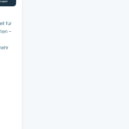
ll für
lten –
mehr