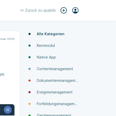
Zurück zu
qualido
Alle Kategorien
anuar 2026
Kernmodul
Native App
Contentmanagement
zum
Dokumenten­manage­ment
Ereignismanagement
Fortbildungsmanagement
Gerätemanagement