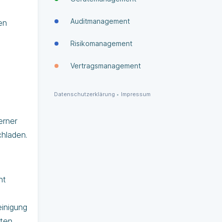
Auditmanagement
en
Risikomanagement
Vertragsmanagement
Datenschutzerklärung
•
Impressum
erner
hladen.
nt
einigung
ten.