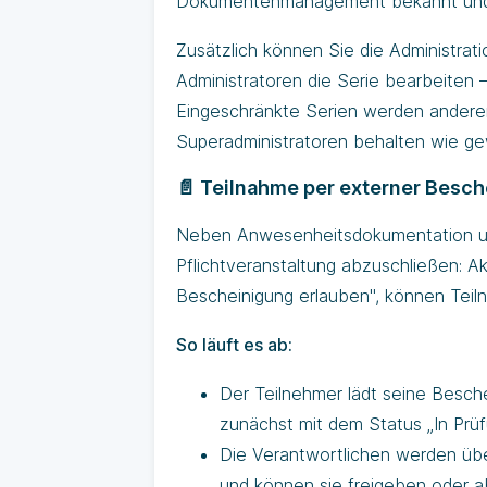
Dokumentenmanagement bekannt und f
Zusätzlich können Sie die Administrat
Administratoren die Serie bearbeiten –
Eingeschränkte Serien werden anderen
Superadministratoren behalten wie gew
📄 Teilnahme per externer Besc
Neben Anwesenheitsdokumentation und
Pflichtveranstaltung abzuschließen: Ak
Bescheinigung erlauben", können Teil
So läuft es ab:
Der Teilnehmer lädt seine Besch
zunächst mit dem Status „In Prüf
Die Verantwortlichen werden übe
und können sie freigeben oder ab