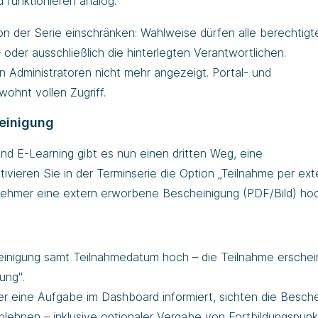
unktionieren analog.
ion der Serie einschränken: Wahlweise dürfen alle berechtigt
 oder ausschließlich die hinterlegten Verantwortlichen.
 Administratoren nicht mehr angezeigt. Portal- und
ohnt vollen Zugriff.
heinigung
 E-Learning gibt es nun einen dritten Weg, eine
tivieren Sie in der Terminserie die Option „Teilnahme per ext
nehmer eine extern erworbene Bescheinigung (PDF/Bild) hoc
einigung samt Teilnahmedatum hoch – die Teilnahme erschei
ung".
r eine Aufgabe im Dashboard informiert, sichten die Besch
lehnen – inklusive optionaler Vergabe von Fortbildungspunk