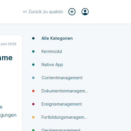
Zurück zu
qualido
Alle Kategorien
 Juni 2026
Kernmodul
ahme
Native App
Contentmanagement
Dokumenten­manage­ment
Ereignismanagement
ne
nigungen
Fortbildungsmanagement
Gerätemanagement