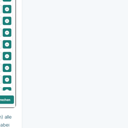
) alle
dabei