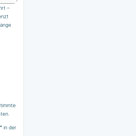
rt –
enzt
gänge
stimmte
ten.
"
in der