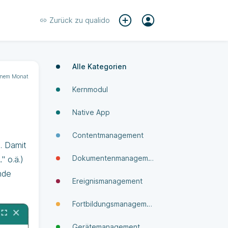
Zurück zu
qualido
Alle Kategorien
inem Monat
Kernmodul
Native App
Contentmanagement
. Damit
Dokumenten­manage­ment
" o.ä.)
nde
Ereignismanagement
Fortbildungsmanagement
Gerätemanagement