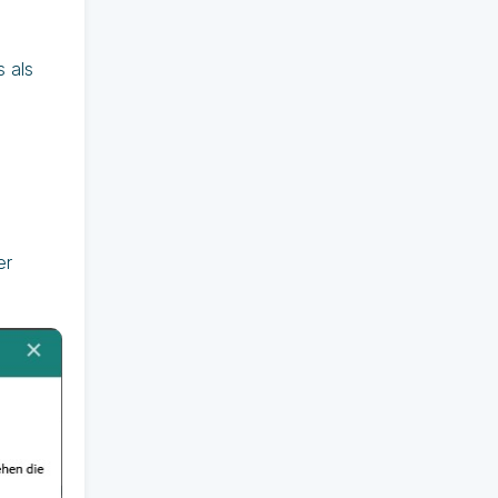
 als
er