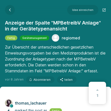
Idee einreichen
Anzeige der Spalte "MPBetreibV Anlage"
in der Gerätetypenansicht
regiomed
Fertig
Gerätemanagement
Zur Übersicht der unterschiedlichen gesetzlichen
Einweisungsvorgaben bei den Medizinprodukten ist die
Zuordnung der Anlagetypen nach der MPBetreibV
erforderlich. Die Daten werden schon in den
Stammdaten im Feld "MPBetreibV Anlage:" erfasst.
vor 8 Jahren
Abonnieren
teilen
1
thomas_lachauer
marked this post as
Fertig