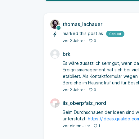
thomas_lachauer
marked this post as
Geplant
0
vor 2 Jahren
brk
Es wäre zusätzlich sehr gut, wenn d
Ereignismanagement hat sich bei vie
etabliert. Als Kontaktformular wegen
Bereiche im Hausnotruf und für Bes
0
vor 2 Jahren
ils_oberpfalz_nord
Beim Durchschauen der Ideen sind wi
unterstützt:
https://ideas.qualido.c
1
vor einem Jahr