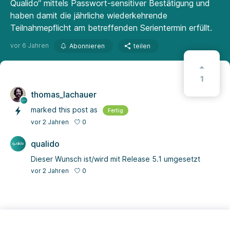
Qualido“ mittels Passwort-sensitiver Bestätigung und
haben damit die jährliche wiederkehrende
Teilnahmepflicht am betreffenden Serientermin erfüllt.
vor 6 Jahren
Abonnieren
teilen
1
thomas_lachauer
marked this post as
Fertig
0
vor 2 Jahren
qualido
Dieser Wunsch ist/wird mit Release 5.1 umgesetzt
0
vor 2 Jahren