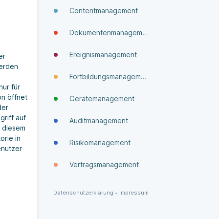
Contentmanagement
Dokumenten­manage­ment
Ereignismanagement
er
werden
Fortbildungsmanagement
nur für
on öffnet
Gerätemanagement
der
griff auf
Auditmanagement
n diesem
orie in
Risikomanagement
enutzer
Vertragsmanagement
Datenschutzerklärung
•
Impressum