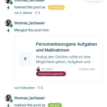
thomas_lachauer
marked this post as
In Prüfung
0
vor 2 Jahren
thomas_lachauer
Merged this post into:
Personenbezogene Aufgaben
und Maßnahmen
Analog den Geräten sollte es eine
6
Möglichkeit geben, Aufgaben und
Maßnahmen von Mitarbeitenden zu
kh_labor
2 years ago
erfassen. Hierunter zählen z.B.
Ereignismanagement
turnusmäßig anfallende Besuche beim
Betriebsarzt, fachspezifische
Fortbildungen usw.
0
vor 5 Monaten
thomas_lachauer
marked this post as
Merged