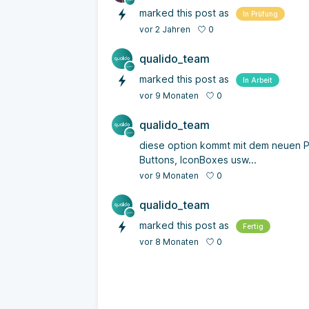
marked this post as
In Prüfung
0
vor 2 Jahren
qualido_team
marked this post as
In Arbeit
0
vor 9 Monaten
qualido_team
diese option kommt mit dem neuen Pag
Buttons, IconBoxes usw...
0
vor 9 Monaten
qualido_team
marked this post as
Fertig
0
vor 8 Monaten