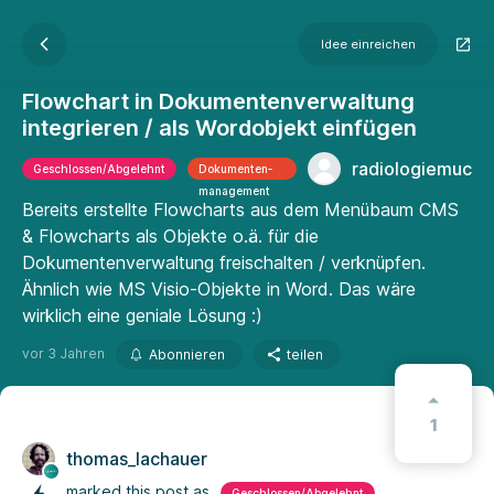
Idee einreichen
Flowchart in Dokumentenverwaltung
integrieren / als Wordobjekt einfügen
radiologiemuc
Geschlossen/Abgelehnt
Dokumenten­
manage­ment
Bereits erstellte Flowcharts aus dem Menübaum CMS
& Flowcharts als Objekte o.ä. für die
Dokumentenverwaltung freischalten / verknüpfen.
Ähnlich wie MS Visio-Objekte in Word. Das wäre
wirklich eine geniale Lösung :)
vor 3 Jahren
Abonnieren
teilen
1
thomas_lachauer
marked this post as
Geschlossen/Abgelehnt