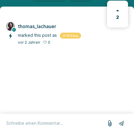
2
thomas_lachauer
marked this post as
In Prüfung
0
vor 2 Jahren