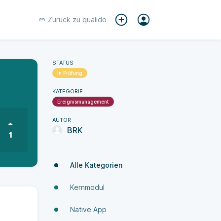
Zurück zu
qualido
STATUS
In Prüfung
KATEGORIE
Ereignismanagement
AUTOR
BRK
1
Alle Kategorien
Kernmodul
Native App