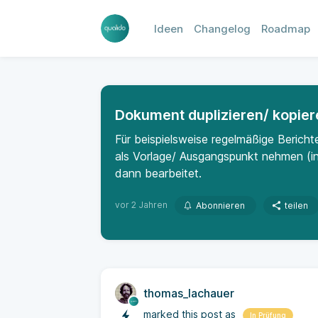
Ideen
Changelog
Roadmap
Dokument duplizieren/ kopier
Für beispielsweise regelmäßige Bericht
als Vorlage/ Ausgangspunkt nehmen (ink
dann bearbeitet.
vor 2 Jahren
Abonnieren
teilen
thomas_lachauer
marked this post as
In Prüfung