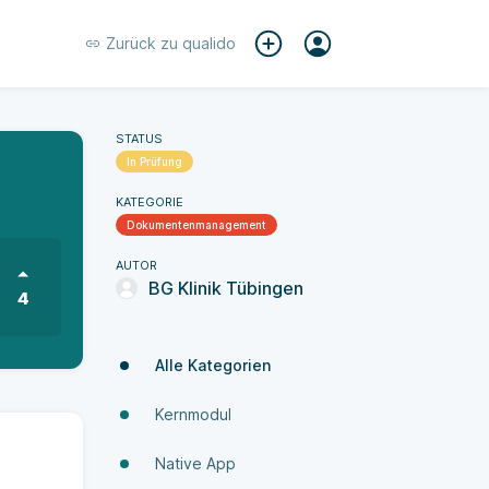
Zurück zu
qualido
STATUS
In Prüfung
KATEGORIE
Dokumenten­manage­ment
AUTOR
BG Klinik Tübingen
4
Alle Kategorien
Kernmodul
Native App