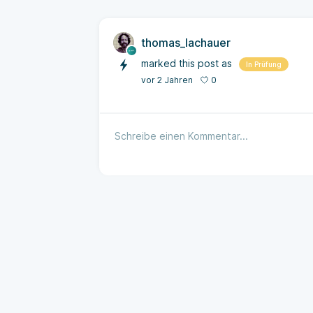
thomas_lachauer
marked this post as
In Prüfung
0
vor 2 Jahren