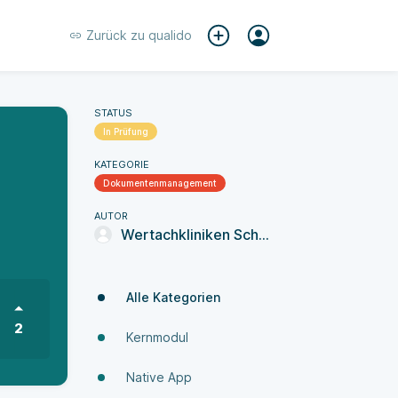
Zurück zu
qualido
STATUS
In Prüfung
KATEGORIE
Dokumenten­manage­ment
AUTOR
Wertachkliniken Schwabmünchen und Bobingen
Alle Kategorien
2
Kernmodul
Native App