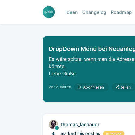
Ideen
Changelog
Roadmap
DropDown Menü bei Neuanleg
Es wäre spitze, wenn man die Adresse
könnte.
Liebe Grüße
vor 2 Jahren
Abonnieren
teilen
thomas_lachauer
marked this post as
In Prüfung