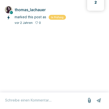
2
thomas_lachauer
marked this post as
In Prüfung
0
vor 2 Jahren