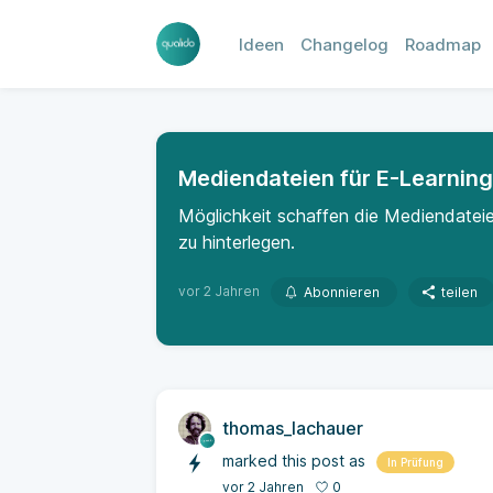
Ideen
Changelog
Roadmap
Mediendateien für E-Learning
Möglichkeit schaffen die Mediendateien
zu hinterlegen.
vor 2 Jahren
Abonnieren
teilen
thomas_lachauer
marked this post as
In Prüfung
0
vor 2 Jahren