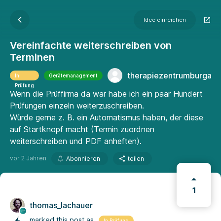
Idee einreichen
Vereinfachte weiterschreiben von
Terminen
therapiezentrumburgau
In
Gerätemanagement
Prüfung
Wenn die Prüffirma da war habe ich ein paar Hundert
Prüfungen einzeln weiterzuschreiben.
Würde gerne z. B. ein Automatismus haben, der diese
auf Startknopf macht (Termin zuordnen
weiterschreiben und PDF anheften).
vor 2 Jahren
Abonnieren
teilen
1
thomas_lachauer
marked this post as
In Prüfung