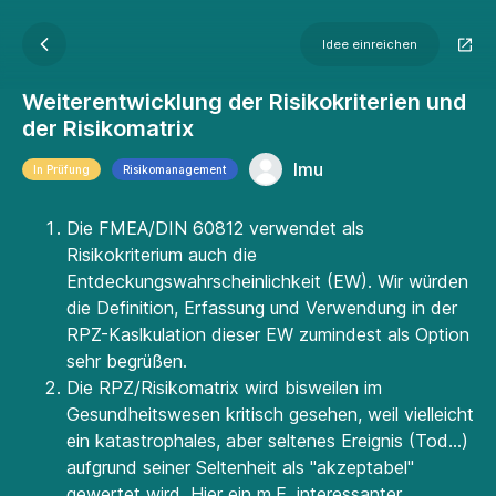
Idee einreichen
Weiterentwicklung der Risikokriterien und
der Risikomatrix
lmu
In Prüfung
Risikomanagement
Die FMEA/DIN 60812 verwendet als
Risikokriterium auch die
Entdeckungswahrscheinlichkeit (EW). Wir würden
die Definition, Erfassung und Verwendung in der
RPZ-Kaslkulation dieser EW zumindest als Option
sehr begrüßen.
Die RPZ/Risikomatrix wird bisweilen im
Gesundheitswesen kritisch gesehen, weil vielleicht
ein katastrophales, aber seltenes Ereignis (Tod...)
aufgrund seiner Seltenheit als "akzeptabel"
gewertet wird. Hier ein m.E. interessanter