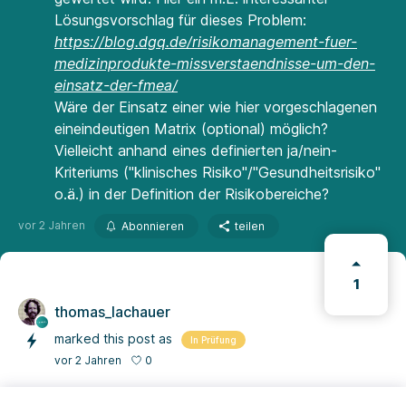
Lösungsvorschlag für dieses Problem:
https://blog.dgq.de/risikomanagement-fuer-
medizinprodukte-missverstaendnisse-um-den-
einsatz-der-fmea/
Wäre der Einsatz einer wie hier vorgeschlagenen
eineindeutigen Matrix (optional) möglich?
Vielleicht anhand eines definierten ja/nein-
Kriteriums ("klinisches Risiko"/"Gesundheitsrisiko"
o.ä.) in der Definition der Risikobereiche?
vor 2 Jahren
Abonnieren
teilen
1
thomas_lachauer
marked this post as
In Prüfung
0
vor 2 Jahren