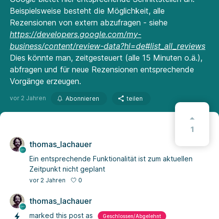
Beispielsweise besteht die Möglichkeit, alle
Rezensionen von extern abzufragen - siehe
https://developers.google.com/my-
business/content/review-data?hl=de#list_all_reviews
Dies könnte man, zeitgesteuert (alle 15 Minuten o.ä.),
abfragen und für neue Rezensionen entsprechende
Vorgänge erzeugen.
vor 2 Jahren
Abonnieren
teilen
1
thomas_lachauer
Ein entsprechende Funktionalität ist zum aktuellen
Zeitpunkt nicht geplant
0
vor 2 Jahren
thomas_lachauer
marked this post as
Geschlossen/Abgelehnt