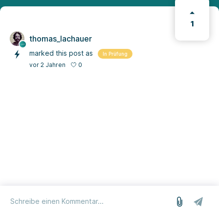
1
thomas_lachauer
marked this post as
In Prüfung
0
vor 2 Jahren