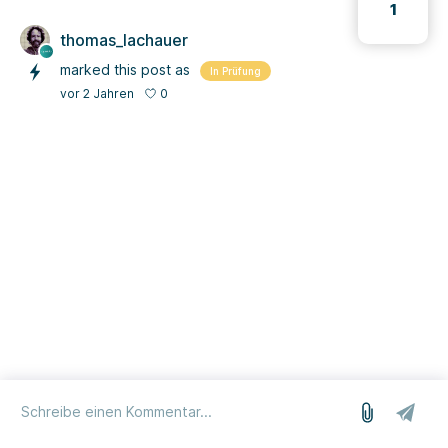
1
thomas_lachauer
marked this post as
In Prüfung
0
vor 2 Jahren