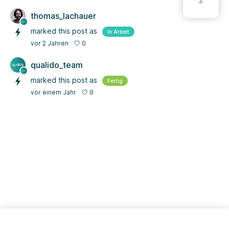
2
thomas_lachauer
marked this post as
In Arbeit
0
vor 2 Jahren
qualido_team
marked this post as
Fertig
0
vor einem Jahr