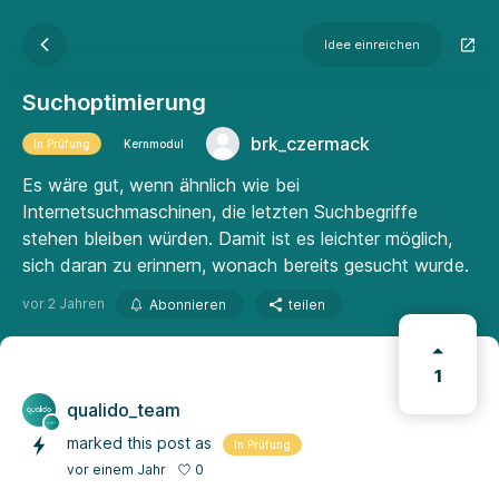
Idee einreichen
Suchoptimierung
brk_czermack
In Prüfung
Kernmodul
Es wäre gut, wenn ähnlich wie bei
Internetsuchmaschinen, die letzten Suchbegriffe
stehen bleiben würden. Damit ist es leichter möglich,
sich daran zu erinnern, wonach bereits gesucht wurde.
vor 2 Jahren
Abonnieren
teilen
1
qualido_team
marked this post as
In Prüfung
0
vor einem Jahr