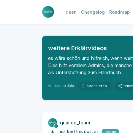
Ideen
Changelog
Roadmap
weitere Erklärvideos
es wäre schön und hilfreich, wenn weit
Dies hilft vorallem Admins, die manche
als Unterstützung zum Handbuch.
vor einem Jahr
Abonnieren
teile
qualido_team
marked this post as
Geplant