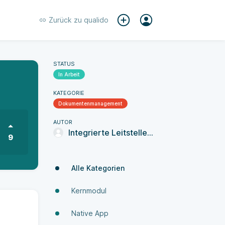
Zurück zu
qualido
STATUS
In Arbeit
KATEGORIE
Dokumenten­manage­ment
AUTOR
Integrierte Leitstelle Würzburg
9
Alle Kategorien
Kernmodul
Native App