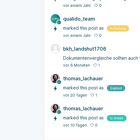
0
vor einem Jahr
qualido_team
marked this post as
In Prüfung
0
vor einem Jahr
bkh_landshut1706
Dokumentenvergleiche sollten auch 
1
vor 6 Monaten
thomas_lachauer
marked this post as
Geplant
1
vor 20 Tagen
thomas_lachauer
marked this post as
In Arbeit
0
vor 10 Tagen