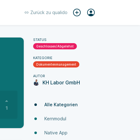
Zurück zu
qualido
STATUS
Geschlossen/Abgelehnt
KATEGORIE
Dokumenten­manage­ment
AUTOR
KH Labor GmbH
Alle Kategorien
1
Kernmodul
Native App