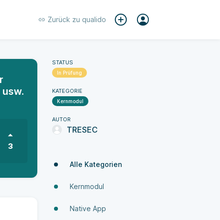
Zurück zu
qualido
STATUS
In Prüfung
r
 usw.
KATEGORIE
Kernmodul
AUTOR
TRESEC
3
Alle Kategorien
Kernmodul
Native App