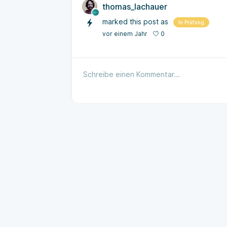
thomas_lachauer
marked this post as
In Prüfung
0
vor einem Jahr