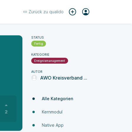
Zurück zu
qualido
STATUS
Fertig
KATEGORIE
Ereignismanagement
AUTOR
AWO Kreisverband Nürnberg
Alle Kategorien
2
Kernmodul
Native App