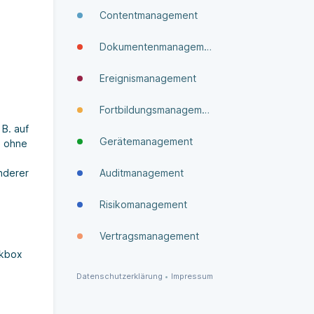
Contentmanagement
Dokumenten­manage­ment
Ereignismanagement
Fortbildungsmanagement
B. auf
Gerätemanagement
d ohne
nderer
Auditmanagement
Risikomanagement
Vertragsmanagement
ckbox
Datenschutzerklärung
•
Impressum