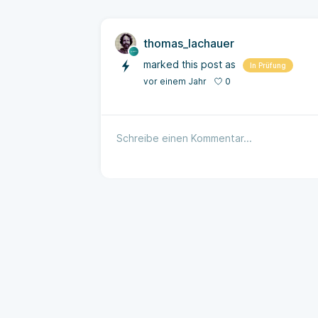
thomas_lachauer
marked this post as
In Prüfung
0
vor einem Jahr