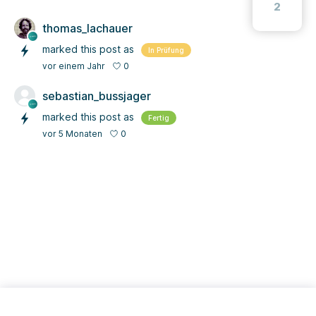
2
thomas_lachauer
marked this post as
In Prüfung
0
vor einem Jahr
sebastian_bussjager
marked this post as
Fertig
0
vor 5 Monaten