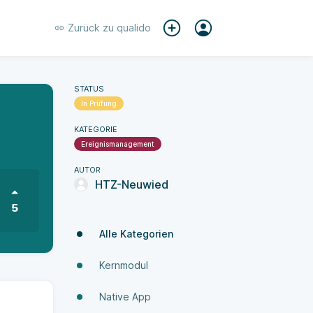
Zurück zu
qualido
STATUS
In Prüfung
KATEGORIE
Ereignismanagement
AUTOR
HTZ-Neuwied
5
Alle Kategorien
Kernmodul
Native App