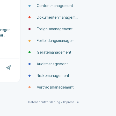
Contentmanagement
Dokumenten­manage­ment
Ereignismanagement
swegen
il,
Fortbildungsmanagement
Gerätemanagement
Auditmanagement
Risikomanagement
Vertragsmanagement
Datenschutzerklärung
•
Impressum