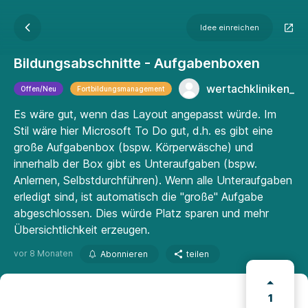
Idee einreichen
Bildungsabschnitte - Aufgabenboxen
wertachkliniken_
Offen/Neu
Fortbildungsmanagement
Es wäre gut, wenn das Layout angepasst würde. Im
Stil wäre hier Microsoft To Do gut, d.h. es gibt eine
große Aufgabenbox (bspw. Körperwäsche) und
innerhalb der Box gibt es Unteraufgaben (bspw.
Anlernen, Selbstdurchführen). Wenn alle Unteraufgaben
erledigt sind, ist automatisch die "große" Aufgabe
abgeschlossen. Dies würde Platz sparen und mehr
Übersichtlichkeit erzeugen.
vor 8 Monaten
Abonnieren
teilen
1