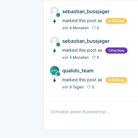
sebastian_bussjager
marked this post as
In Prüfung
0
vor 4 Monaten
sebastian_bussjager
marked this post as
Offen/Neu
0
vor 4 Monaten
qualido_team
marked this post as
In Prüfung
0
vor 9 Tagen