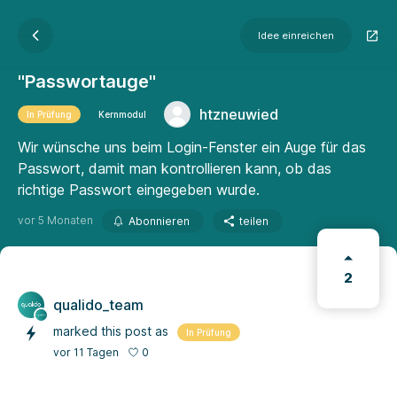
Idee einreichen
"Passwortauge"
htzneuwied
In Prüfung
Kernmodul
Wir wünsche uns beim Login-Fenster ein Auge für das
Passwort, damit man kontrollieren kann, ob das
richtige Passwort eingegeben wurde.
vor 5 Monaten
Abonnieren
teilen
2
qualido_team
marked this post as
In Prüfung
0
vor 11 Tagen